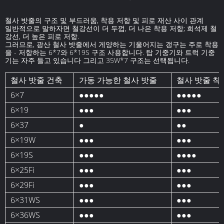
철사 밧줄의 구조 및 부드러움, 착용 저항 및 피로 재산 사이 관계
일반적으로 말하자면 철강선이 더 두껍, 더 나은 착용 저항; 희석제 철
강선, 더 높은 피로 저항.
그러므로, 광산 철사 밧줄에서 게양하는 기울어지는 갱구는 주로 착용
을 - 저항하는 6*7와 6*19S 구조 사용합니다. 탑 기중기와 트럭 기중
기는 자주 들고 있습니다 그리고 35W*7 구조는 선택됩니다.
철사 밧줄 건축
가동 가능한 철사 밧줄
철사 밧줄 착
6×7
●●●●●
●●●●●
6×19
●●●
●●●
6×37
●
●●
6×19W
●●●
●●●
6×19S
●●●
●●●●
6×25Fi
●●●
●●●
6×29Fi
●●●
●●●
6×31WS
●●●
●●●
6×36WS
●●●
●●●