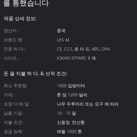
를 통했습니다
제품 상세 정보:
생산지.:
중국.
브랜드 명:
LKS 사
인증 하 다.:
CE, CCS, 로 이 드, ABS, DNV
사이즈.:
K36WS EPIWRC 8 개.
돈 을 지불 하 다. & 선적 조건:
최소 주문량:
1000 입방미터
가격.:
톤 당 1200 달러.
포장 디 테 일:
나무 두루마리 또는 요구 에 따라
납품 기일:
10 - 15 일
지불 조건:
신용장, 전신환
공급 능력:
매월 1000 톤