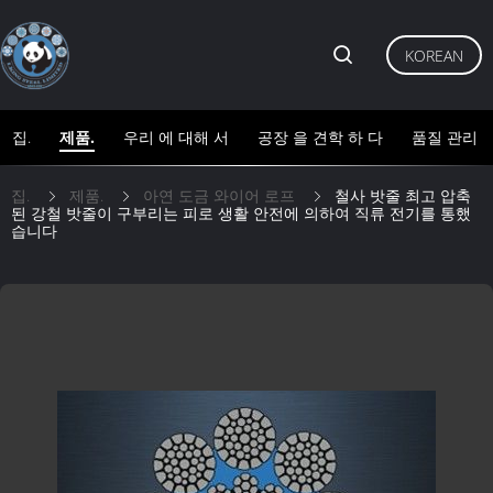
KOREAN
집.
제품.
우리 에 대해 서
공장 을 견학 하 다
품질 관리
집.
제품.
아연 도금 와이어 로프
철사 밧줄 최고 압축
된 강철 밧줄이 구부리는 피로 생활 안전에 의하여 직류 전기를 통했
습니다