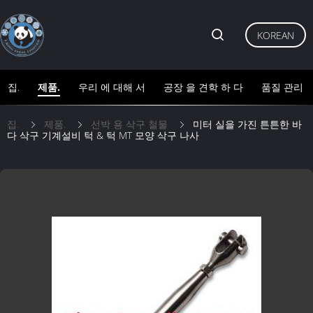
KOREAN
집.
제품.
우리 에 대해 서
공장 을 견학 하 다
품질 관리
집.
제품.
선박 용 삭구 철물
미터 실을 가진 튼튼한 바
다 삭구 기계설비 턱 & 턱 MT 모양 삭구 나사