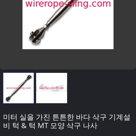
미터 실을 가진 튼튼한 바다 삭구 기계설
비 턱 & 턱 MT 모양 삭구 나사