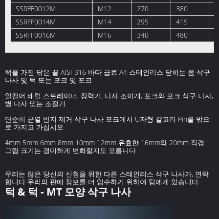
SSRFF0012M
M12
270
380
1
SSRFF0014M
M14
295
415
1
SSRFF0016M
M16
340
480
1
턱을 가진 닦은 끝 AISI 316 바다 급료 A4 스테인리스 닫히는 몸 삭구
나사 및 턱 또는 포크 및 포크
일컬어 배럴 스트레이너, 장력기, 나사 조이개, 포크와 포크 삭구 나사,
병 나사 또는 조절기
단순히 균열 반지 제거 삭구 나사 포크에서 U자형 갈고리 Pin를 밖으
로 가지고 가십시오
4mm 5mm 6mm 8mm 10mm 12mm 유효한 16mm와 20mm 직경.
그림 크기는 경미하게 변화할지도 모릅니다
우리는 많은 당신의 신청을 위한 다른 스테인리스 삭구 나사가, 연락
합니다 우리의 판매 정보를 더 입수하기 위하여 팀에게 있습니다.
턱 & 턱 - MT 모양 삭구 나사