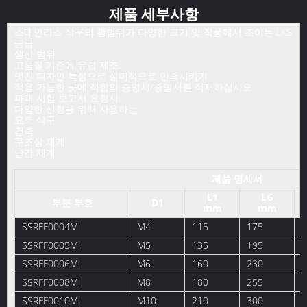
제품 세부사항
스테인리스 삭구의 광범위가 다양한 크기 및 작풍에서 조이는 LKS
공급.
생산 범위
고품질 기준에 유럽 제조.
멋진 디자인 특성으로 심미적으로 만족시키기.
적용 가능한 곳에 적합의 증명서/증명서를 적재하십시오.
파괴 시험 보고서 요청시.
다양한 신청을 위해 사용하는
요트 삭구
건축
구조상 체계
난간 체계
제품 명세서
L1
LG
부분 부호
D1
mm
mm
SSRFF0004M
M4
115
175
5
SSRFF0005M
M5
135
195
6
SSRFF0006M
M6
160
230
7
SSRFF0008M
M8
180
255
1
SSRFF0010M
M10
210
300
1