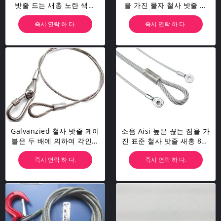
밧줄 드는 새총 노란 색깔
을 가진 물자 철사 밧줄 새
빠른 연결
총 5.0mm 높은 안전
즉시 연락 하 다.
즉시 연락 하 다.
Galvanzied 철사 밧줄 케이
소음 Aisi 높은 끊는 짐을 가
블은 두 배에 의하여 각인된
진 표준 철사 밧줄 새총 800
소매/골무 눈에 9.5mm를
- 1500mm
즉시 연락 하 다.
즉시 연락 하 다.
던집니다