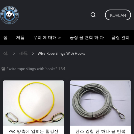
KOREAN
집.
제품.
우리 에 대해 서
공장 을 견학 하 다
품질 관리
집.
제품.
Wire Rope Slings With Hooks
말.:"
" 134
wire rope slings with hooks
Pvc 양측에 입히는 철강선
탄소 강철 단 하나 끝 반복