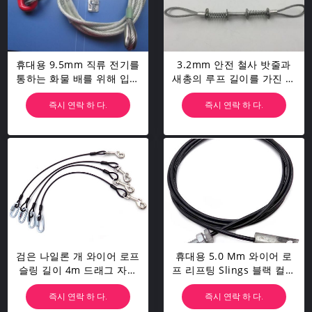
휴대용 9.5mm 직류 전기를
3.2mm 안전 철사 밧줄과
통하는 화물 배를 위해 입히
새총의 루프 길이를 가진 직
는 무거운 철사 밧줄 숨막히
류 전기를 통한 철강선 새총
즉시 연락 하 다.
즉시 연락 하 다.
게 하는 것 새총
검은 나일론 개 와이어 로프
휴대용 5.0 Mm 와이어 로
슬링 길이 4m 드래그 자동
프 리프팅 Slings 블랙 컬러
차에 대한 큰 작업 부하
와 U 스레드 7 * 19 / 7 * 7
즉시 연락 하 다.
즉시 연락 하 다.