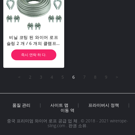
비닐 코팅 된 와이어 로프
슬링 2 개 / 6 개의 클램프로
1/8 인치 X 30 피트
즉시 연락 하 다.
<
2
3
4
5
6
7
8
9
>
품질 관리
|
사이트 맵
|
프라이버시 정책
|
이동 역
중국 프리미엄 와이어 로프 공급 업 체 . © 2018 - 2021 wirerope-
sling.com . 판권 소유.